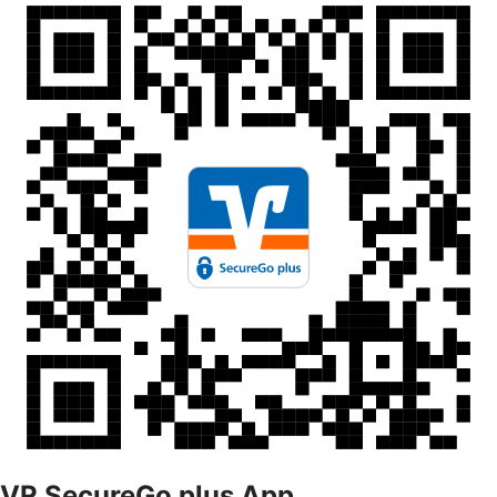
VR SecureGo plus App